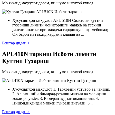
Мо якчанд маҳсулот дорем, ки шумо интихоб кунед
Хусусиятҳои маҳсулот APL 510N Силсилаи қуттии
гузариши лимити мониторинги мавқеъ ба таркиш
далели индикатори мавқеъи гардишкунанда мебошад;
Он барои муттаҳид кардани клапан ва ...
Бештар дидан >
APL410N таркиш Исботи лимити
Қуттии Гузариш
Мо якчанд маҳсулот дорем, ки шумо интихоб кунед
Хусусиятҳои маҳсулот 1. Тарҳрезии устувор ва чандир.
2. Алюминийи бимирад-резиши манзил ва молидани
хокаи polyester. 3. Камераи зуд танзимшаванда. 4.
Нишондиҳандаи мавқеи гунбази визуалӣ. 5...
Бештар дидан >