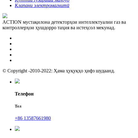
Клапани электромагнитӣ
ACTION мустақилона детекторҳои интеллектуалии газ ва
контроллерҳои ҳушдорро таҳия ва истеҳсол мекунад.
© Copyright -2010-2022: Ҳама ҳуқуқҳо ҳифз шудаанд.
Телефон
Тел
+86 13587661980