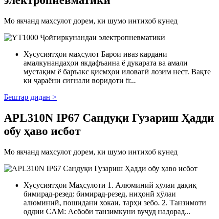
электропневматикӣ
Мо якчанд маҳсулот дорем, ки шумо интихоб кунед
Хусусиятҳои маҳсулот Барои иваз кардани
амалкунандаҳои якдафъаина ё дукарата ва амали
мустақим ё баръакс қисмҳои иловагӣ лозим нест. Вақте
ки ҷараёни сигнали воридотӣ fr...
Бештар дидан >
APL310N IP67 Сандуқи Гузариш Ҳадди
обу ҳаво исбот
Мо якчанд маҳсулот дорем, ки шумо интихоб кунед
Хусусиятҳои Маҳсулоти 1. Алюминий хӯлаи дақиқ
бимирад-резед: бимирад-резед, ниҳонӣ хӯлаи
алюминий, пошидани хокаи, тарҳи зебо. 2. Танзимоти
оддии CAM: Асбоби танзимкунӣ вуҷуд надорад...