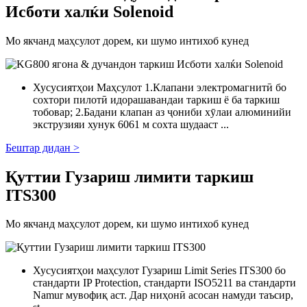
Исботи халќи Solenoid
Мо якчанд маҳсулот дорем, ки шумо интихоб кунед
Хусусиятҳои Маҳсулот 1.Клапани электромагнитӣ бо
сохтори пилотӣ идорашавандаи таркиш ё ба таркиш
тобовар; 2.Бадани клапан аз ҷониби хӯлаи алюминийи
экструзияи хунук 6061 м сохта шудааст ...
Бештар дидан >
Қуттии Гузариш лимити таркиш
ITS300
Мо якчанд маҳсулот дорем, ки шумо интихоб кунед
Хусусиятҳои маҳсулот Гузариш Limit Series ITS300 бо
стандарти IP Protection, стандарти ISO5211 ва стандарти
Namur мувофиқ аст. Дар ниҳонӣ асосан намуди таъсир,