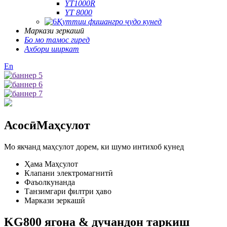
YT1000R
YT 8000
Қуттии фишангро ҷудо кунед
Маркази зеркашӣ
Бо мо тамос гиред
Ахбори ширкат
En
Асосӣ
Маҳсулот
Мо якчанд маҳсулот дорем, ки шумо интихоб кунед
Ҳама Маҳсулот
Клапани электромагнитӣ
Фаъолкунанда
Танзимгари филтри ҳаво
Маркази зеркашӣ
KG800 ягона & дучандон таркиш