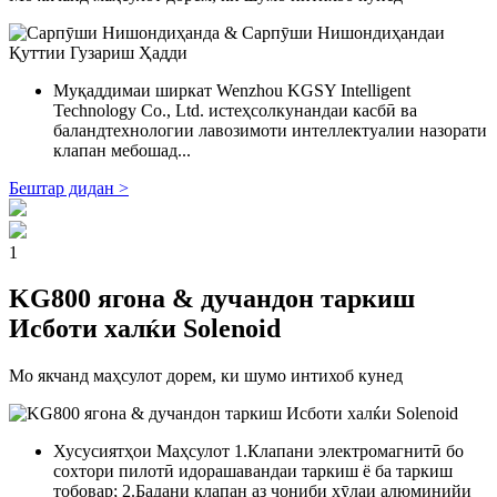
Муқаддимаи ширкат Wenzhou KGSY Intelligent
Technology Co., Ltd. истеҳсолкунандаи касбӣ ва
баландтехнологии лавозимоти интеллектуалии назорати
клапан мебошад...
Бештар дидан >
1
KG800 ягона & дучандон таркиш
Исботи халќи Solenoid
Мо якчанд маҳсулот дорем, ки шумо интихоб кунед
Хусусиятҳои Маҳсулот 1.Клапани электромагнитӣ бо
сохтори пилотӣ идорашавандаи таркиш ё ба таркиш
тобовар; 2.Бадани клапан аз ҷониби хӯлаи алюминийи