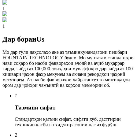
1
1
Дар бораи
Us
Мо дар тӯли даҳсолаҳо яке аз таъминкунандагони пешбари
FOUNTAIN TECHNOLOGY будем. Мо мунтазам стандартҳои
нави соҳаро бо насби фаввораҳои эҷодӣ ва аҷиб муқаррар
карда, зиёда аз 100,000 лоиҳаҳои муваффақро дар зиёда аз 100
кишвари ҷаҳон фахр мекунем ва якчанд рекордҳои ҷаҳонӣ
мегузорем. Аз насби фаввораҳои ҳайратангез то минтақаҳои
ором дар ҷойҳои ҷамъиятӣ ва корҳои меъмории об.
1
Тазмини сифат
Стандартҳои қатъии сифат, сифати хуб, дастгирии
техникии касбӣ ва хидматрасонии пас аз фурӯш.
2