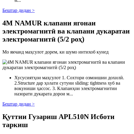
st...
Бештар дидан >
4M NAMUR клапани ягонаи
электромагнитӣ ва клапани дукаратаи
электромагнитӣ (5/2 роҳ)
Мо якчанд маҳсулот дорем, ки шумо интихоб кунед
Хусусиятҳои маҳсулот 1. Сохтори озмоишии дохилӣ.
2.Structure дар ҳолати сутуни sliding: tightness хуб ва
вокуниши ҳассос. 3. Клапанҳои электромагнитии
назорати дукарата дорои м...
Бештар дидан >
Қуттии Гузариш APL510N Исботи
таркиш