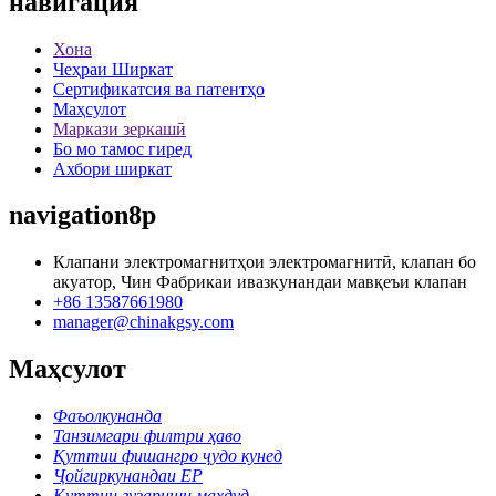
навигация
Хона
Чеҳраи Ширкат
Сертификатсия ва патентҳо
Маҳсулот
Маркази зеркашӣ
Бо мо тамос гиред
Ахбори ширкат
navigation8p
Клапани электромагнитҳои электромагнитӣ, клапан бо
акуатор, Чин Фабрикаи ивазкунандаи мавқеъи клапан
+86 13587661980
manager@chinakgsy.com
Маҳсулот
Фаъолкунанда
Танзимгари филтри ҳаво
Қуттии фишангро ҷудо кунед
Ҷойгиркунандаи EP
Қуттии гузариши маҳдуд