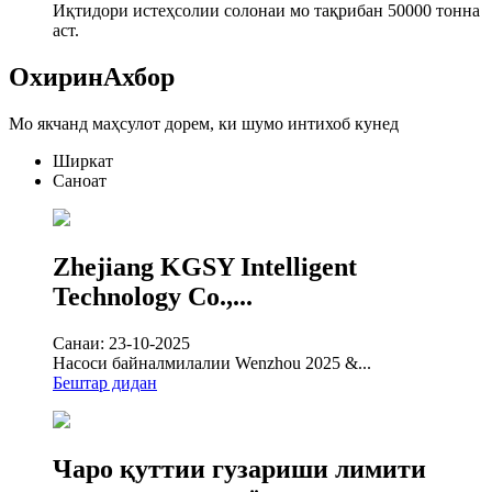
Иқтидори истеҳсолии солонаи мо тақрибан 50000 тонна
аст.
Охирин
Ахбор
Мо якчанд маҳсулот дорем, ки шумо интихоб кунед
Ширкат
Саноат
Zhejiang KGSY Intelligent
Technology Co.,...
Санаи: 23-10-2025
Насоси байналмилалии Wenzhou 2025 &...
Бештар дидан
Чаро қуттии гузариши лимити