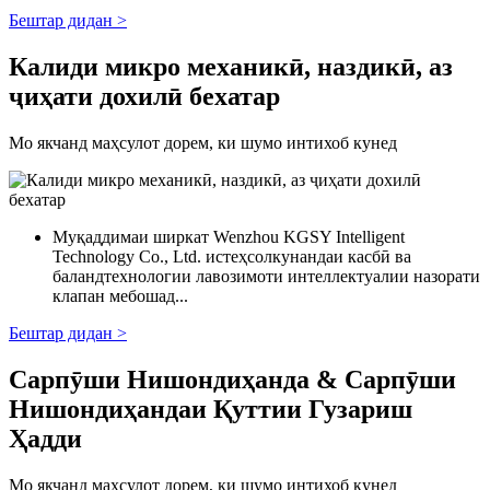
Бештар дидан >
Калиди микро механикӣ, наздикӣ, аз
ҷиҳати дохилӣ бехатар
Мо якчанд маҳсулот дорем, ки шумо интихоб кунед
Муқаддимаи ширкат Wenzhou KGSY Intelligent
Technology Co., Ltd. истеҳсолкунандаи касбӣ ва
баландтехнологии лавозимоти интеллектуалии назорати
клапан мебошад...
Бештар дидан >
Сарпӯши Нишондиҳанда & Сарпӯши
Нишондиҳандаи Қуттии Гузариш
Ҳадди
Мо якчанд маҳсулот дорем, ки шумо интихоб кунед