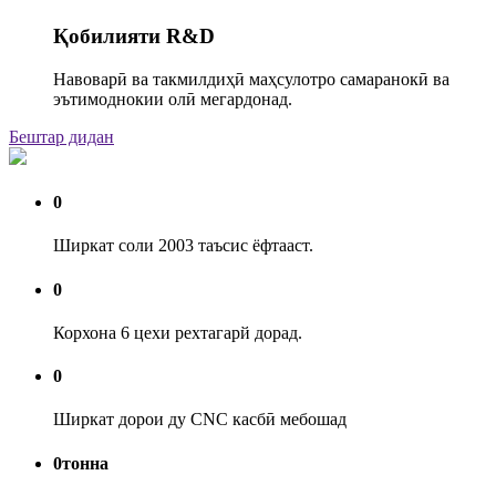
Қобилияти R&D
Навоварӣ ва такмилдиҳӣ маҳсулотро самаранокӣ ва
эътимоднокии олӣ мегардонад.
Бештар дидан
0
Ширкат соли 2003 таъсис ёфтааст.
0
Корхона 6 цехи рехтагарй дорад.
0
Ширкат дорои ду CNC касбӣ мебошад
0
тонна