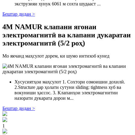
экструзияи хунук 6061 м сохта шудааст ...
Бештар дидан >
4M NAMUR клапани ягонаи
электромагнитӣ ва клапани дукаратаи
электромагнитӣ (5/2 роҳ)
Мо якчанд маҳсулот дорем, ки шумо интихоб кунед
Хусусиятҳои маҳсулот 1. Сохтори озмоишии дохилӣ.
2.Structure дар ҳолати сутуни sliding: tightness хуб ва
вокуниши ҳассос. 3. Клапанҳои электромагнитии
назорати дукарата дорои м...
Бештар дидан >
1