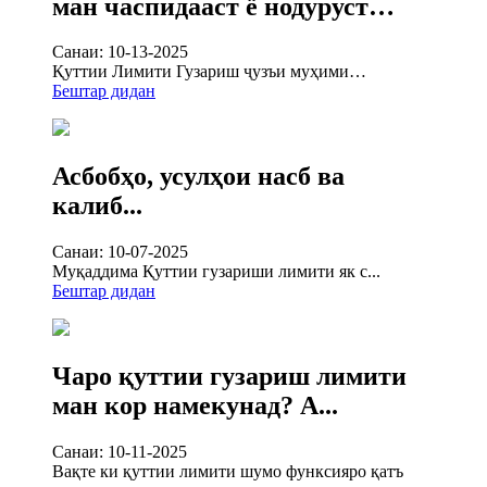
ман часпидааст ё нодуруст…
Санаи: 10-13-2025
Қуттии Лимити Гузариш ҷузъи муҳими…
Бештар дидан
Асбобҳо, усулҳои насб ва
калиб...
Санаи: 10-07-2025
Муқаддима Қуттии гузариши лимити як с...
Бештар дидан
Чаро қуттии гузариш лимити
ман кор намекунад? А...
Санаи: 10-11-2025
Вақте ки қуттии лимити шумо функсияро қатъ