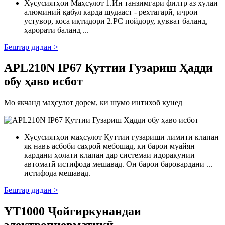
Хусусиятҳои Маҳсулот 1.Ин танзимгари филтр аз хӯлаи
алюминий қабул карда шудааст - рехтагарӣ, иҷрои
устувор, коса иқтидори 2.PC пойдору, қувват баланд,
ҳарорати баланд ...
Бештар дидан >
APL210N IP67 Қуттии Гузариш Ҳадди
обу ҳаво исбот
Мо якчанд маҳсулот дорем, ки шумо интихоб кунед
Хусусиятҳои маҳсулот Қуттии гузариши лимити клапан
як навъ асбоби саҳроӣ мебошад, ки барои муайян
кардани ҳолати клапан дар системаи идоракунии
автоматӣ истифода мешавад. Он барои баровардани ...
истифода мешавад.
Бештар дидан >
YT1000 Ҷойгиркунандаи