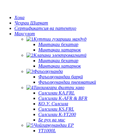
Хона
Чеҳраи Ширкат
Сертификатсия ва патентҳо
Маҳсулот
Қуттии гузариши маҳдуд
Минтақаи бехатар
Минтақаи хатарнок
Клапани электромагнитӣ
Минтақаи бехатар
Минтақаи хатарнок
Фаъолкунанда
Фаъолкунандаи барқӣ
Фаъолкунандаи пневматикӣ
Танзимгари филтри ҳаво
Силсилаи KA.FRL
Силсилаи K-AFR & BFR
КО.У. Силсила
Силсилаи KS.FRL
Силсилаи K-YT200
Бе руҳ ва мис
Ҷойгиркунандаи EP
YT1000L