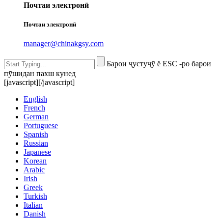
Почтаи электронӣ
Почтаи электронӣ
manager@chinakgsy.com
Барои ҷустуҷӯ ё ESC -ро барои
пӯшидан пахш кунед
[javascript]
[/javascript]
English
French
German
Portuguese
Spanish
Russian
Japanese
Korean
Arabic
Irish
Greek
Turkish
Italian
Danish