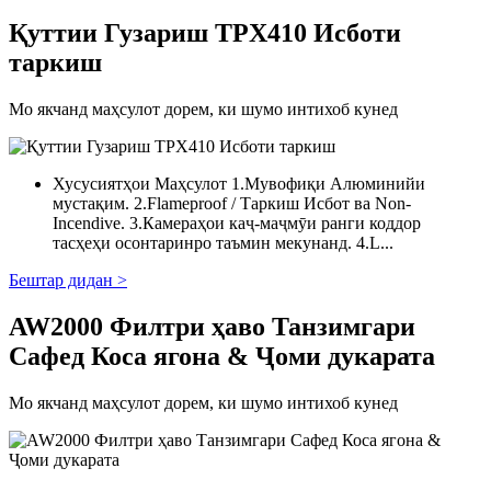
Қуттии Гузариш TPX410 Исботи
таркиш
Мо якчанд маҳсулот дорем, ки шумо интихоб кунед
Хусусиятҳои Маҳсулот 1.Мувофиқи Алюминийи
мустақим. 2.Flameproof / Таркиш Исбот ва Non-
Incendive. 3.Камераҳои каҷ-маҷмӯи ранги коддор
тасҳеҳи осонтаринро таъмин мекунанд. 4.L...
Бештар дидан >
AW2000 Филтри ҳаво Танзимгари
Сафед Коса ягона & Ҷоми дукарата
Мо якчанд маҳсулот дорем, ки шумо интихоб кунед